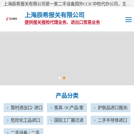
上海辰希报关有限公司是一家二手设备国外CCIC中检代办公司，主营业务有：二手半导体进口报关、瓷砖进口报关、护肤品进口报关、化妆品进口报关等报关业务，公司现已经成为进出口报关量综合排名靠前的AA类报关行。欢迎访问上海辰希报关有限公司网站！
上海辰希报关有限公司
提供报关报检代理业务、进出口贸易业务
暂时进出口/ 进口
维修物品
家具 /3C产品/家
电器进口报关
护肤品进口报关/
化妆品进口报关
危险化工品进口
产品分类
报关
国际工厂搬迁进
暂时进出口/ 进口
家具 /3C产品/家
护肤品进口报关/
出口报关
二手半导体进口
维修物品
电器进口报关
化妆品进口报关
危险化工品进口
国际工厂搬迁进
二手半导体进口
报关
报关
出口报关
报关
二手设备 / 二手
二手设备 / 二手